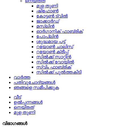
നെയ്തത്
മുള തുണി
ഷിഫോൺ
കോട്ടൺ ട്വിൽ
ജാക്കാർഡ്
മസ്ലിൻ
ഓർഗാനിക് ഫാബ്രിക്
പോപ്ലിൻ
ശുദ്ധമായ പട്ട്
റയോൺ ചാലിസ്
റയോൺ ക്രീപ്പ്
സിൽക്ക് സാറ്റിൻ
സിൽക്ക് വോയിൽ
സ്വിം ഫാബ്രിക്
സിൽക്ക് പുൽത്തകിടി
വാർത്ത
പതിവുചോദ്യങ്ങൾ
ഞങ്ങളെ സമീപിക്കുക
വീട്
ഉൽപ്പന്നങ്ങൾ
നെയ്തത്
മുള തുണി
വിഭാഗങ്ങൾ