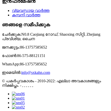
ഇൻഫർമേഷൻ
വ്യവസായ വാർത്ത
കമ്പനി വാർത്ത
ഞങ്ങളെ സമീപിക്കുക
ചേർക്കുക:
N0.8 Caojiang റോഡ്, Shaoxing സിറ്റി, Zhejiang
പ്രവിശ്യ, ചൈന
ജനക്കൂട്ടം:
86-13757585652
ഫോൺ:
86-575-88121151
WhatsApp:
86-13757585652
ഇമെയിൽ:
info@sxkahn.com
© പകർപ്പവകാശം - 2010-2022: എല്ലാ അവകാശങ്ങളും
നിക്ഷിപ്തം.
- , , , , , ,