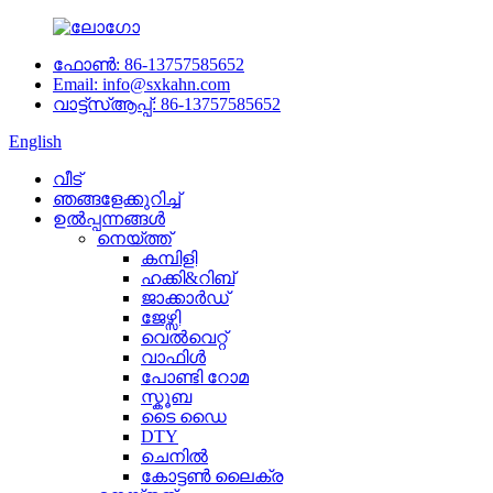
ഫോൺ: 86-13757585652
Email: info@sxkahn.com
വാട്ട്‌സ്ആപ്പ്: 86-13757585652
English
വീട്
ഞങ്ങളേക്കുറിച്ച്
ഉൽപ്പന്നങ്ങൾ
നെയ്ത്ത്
കമ്പിളി
ഹക്കി&റിബ്
ജാക്കാർഡ്
ജേഴ്സി
വെൽവെറ്റ്
വാഫിൾ
പോണ്ടി റോമ
സ്കൂബ
ടൈ ഡൈ
DTY
ചെനിൽ
കോട്ടൺ ലൈക്ര