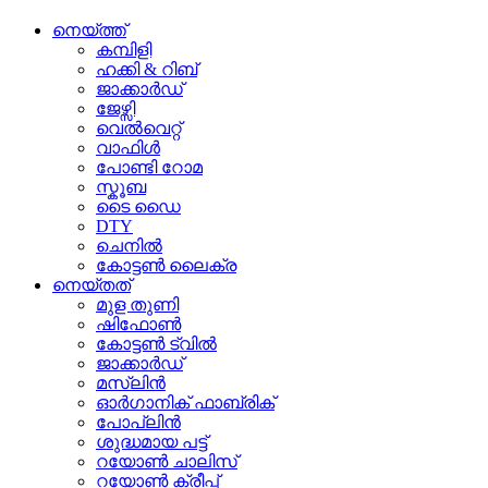
നെയ്ത്ത്
കമ്പിളി
ഹക്കി & റിബ്
ജാക്കാർഡ്
ജേഴ്സി
വെൽവെറ്റ്
വാഫിൾ
പോണ്ടി റോമ
സ്കൂബ
ടൈ ഡൈ
DTY
ചെനിൽ
കോട്ടൺ ലൈക്ര
നെയ്തത്
മുള തുണി
ഷിഫോൺ
കോട്ടൺ ട്വിൽ
ജാക്കാർഡ്
മസ്ലിൻ
ഓർഗാനിക് ഫാബ്രിക്
പോപ്ലിൻ
ശുദ്ധമായ പട്ട്
റയോൺ ചാലിസ്
റയോൺ ക്രീപ്പ്