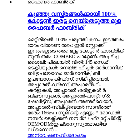
കുഞ്ഞു വസ്ത്രങ്ങൾക്കായി 100%
കോട്ടൺ ഇരട്ട നെയ്തെടുത്ത മുള
ഫൈബർ ഫാബ്രിക്
മെറ്റീരിയൽ: 100% പരുത്തി കനം: ഇടത്തരം
ഭാരം വിതരണ തരം: ഇൻ-സ്റ്റോക്ക്
ഇനങ്ങളുടെ തരം: മുള കോട്ടൺ ഫാബ്രിക്
നൂൽ തരം: COMBED പാറ്റേൺ: അച്ചടിച്ച
ശൈലി: പ്ലെയിൻ വീതി: 145 സെ.മീ
ടെക്നിക്കുകൾ: നെയ്ത ഫീച്ചർ: ഓർഗാനിക്,
ബി ഉപയോഗം: ഓർഗാനിക്, ബി
ഉപയോഗം കിഡ്സ്, സ്ലീപ്പ്വെയർ,
അപ്പാരൽ-ഡ്രസ്, അപ്പാരൽ-ടി-
ഷർട്ടുകൾ, അപ്പാരൽ-ഷർട്ടുകൾ &
ബ്ലൗസുകൾ, അപ്പാരൽ-പാന്റ്സ് &
ഷോർട്ട്സ്, അപ്പാരൽ-അണ്ടർവെയർ,
അപ്പാരൽ-സ്ലീപ്പ്വെയർ സാന്ദ്രത:*
ഭാരം: 166gsm നൂലിന്റെ എണ്ണം:* മോഡൽ
നമ്പർ: ടെക്നിക്കൽ നമ്പർ:* / ഫ്ലാറ്റ് പ്രിന്റ്
OEM/ODM:ഇഷ്‌ടാനുസൃതമാക്കിയ
ഡിസൈൻ...
അന്വേഷണം
വിശദാംശം