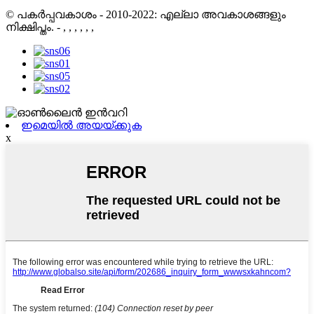
© പകർപ്പവകാശം - 2010-2022: എല്ലാ അവകാശങ്ങളും
നിക്ഷിപ്തം.
- , , , , , ,
ഇമെയിൽ അയയ്ക്കുക
x