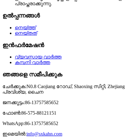
പ്രാപ്തരാക്കുന്നു.
ഉൽപ്പന്നങ്ങൾ
നെയ്ത്ത്
നെയ്തത്
ഇൻഫർമേഷൻ
വ്യവസായ വാർത്ത
കമ്പനി വാർത്ത
ഞങ്ങളെ സമീപിക്കുക
ചേർക്കുക:
N0.8 Caojiang റോഡ്, Shaoxing സിറ്റി, Zhejiang
പ്രവിശ്യ, ചൈന
ജനക്കൂട്ടം:
86-13757585652
ഫോൺ:
86-575-88121151
WhatsApp:
86-13757585652
ഇമെയിൽ:
info@sxkahn.com