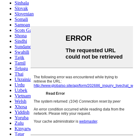
Sinhala
Slovak
Slovenian
Somali
Samoan
Scots Gaelic
Shona
Sindhi
Sundanese
Swahili
Tajik
Tamil
Telugu
Thai
Ukrainian
Urdu
Uzbek
Vietnamese
Welsh
Xhosa
Yiddish
Yoruba
Zulu
Kinyarwanda
Tatar