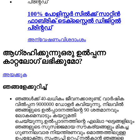
100% പോളിസ്റ്റർ സിൽക്ക് സാറ്റിൻ
ഫാബ്രിക് ടെക്സ്റ്റൈൽ ഡിജിറ്റൽ
പ്രിന്റഡ്
അന്വേഷണം
വിശദാംശം
ആഗ്രഹിക്കുന്നു
ഒരു ഉൽപ്പന്ന
കാറ്റലോഗ് ലഭിക്കുമോ?
അയക്കുക
ഞങ്ങളേക്കുറിച്ച്
ഞങ്ങൾക്ക് 40-ലധികം ജീവനക്കാരുണ്ട്, വാർഷിക
വിൽപ്പന 9000000 ഡോളർ കവിയുന്നു, നിലവിൽ
ഞങ്ങളുടെ ഉൽപ്പാദനത്തിന്റെ 90 ശതമാനവും
ലോകമെമ്പാടും കയറ്റുമതി
ചെയ്യുന്നു.ഉൽപ്പാദനത്തിന്റെ എല്ലാ ഘട്ടങ്ങളിലും
ഞങ്ങളുടെ സുസജ്ജമായ സൗകര്യങ്ങളും മികച്ച
ഗുണനിലവാര നിയന്ത്രണവും മൊത്തത്തിലുള്ള
ഉപഭോക്തൃ സംതൃപ്തി ഉറപ്പ് നൽകാൻ ഞങ്ങളെ