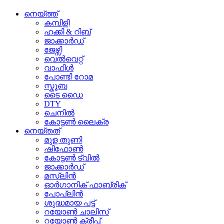
നെയ്ത്ത്
കമ്പിളി
ഹക്കി & റിബ്
ജാക്കാർഡ്
ജേഴ്സി
വെൽവെറ്റ്
വാഫിൾ
പോണ്ടി റോമ
സ്കൂബ
ടൈ ഡൈ
DTY
ചെനിൽ
കോട്ടൺ ലൈക്ര
നെയ്തത്
മുള തുണി
ഷിഫോൺ
കോട്ടൺ ട്വിൽ
ജാക്കാർഡ്
മസ്ലിൻ
ഓർഗാനിക് ഫാബ്രിക്
പോപ്ലിൻ
ശുദ്ധമായ പട്ട്
റയോൺ ചാലിസ്
റയോൺ ക്രീപ്പ്