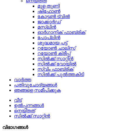
നെയ്തത്
മുള തുണി
ഷിഫോൺ
കോട്ടൺ ട്വിൽ
ജാക്കാർഡ്
മസ്ലിൻ
ഓർഗാനിക് ഫാബ്രിക്
പോപ്ലിൻ
ശുദ്ധമായ പട്ട്
റയോൺ ചാലിസ്
റയോൺ ക്രീപ്പ്
സിൽക്ക് സാറ്റിൻ
സിൽക്ക് വോയിൽ
സ്വിം ഫാബ്രിക്
സിൽക്ക് പുൽത്തകിടി
വാർത്ത
പതിവുചോദ്യങ്ങൾ
ഞങ്ങളെ സമീപിക്കുക
വീട്
ഉൽപ്പന്നങ്ങൾ
നെയ്തത്
സിൽക്ക് സാറ്റിൻ
വിഭാഗങ്ങൾ