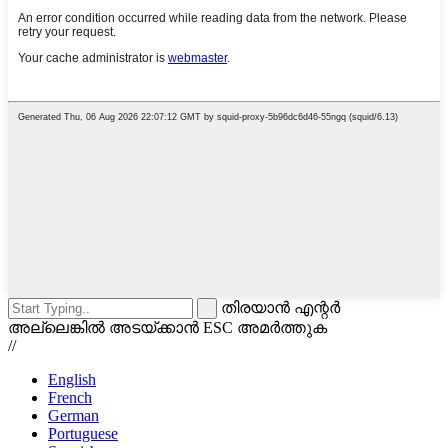
തിരയാൻ എന്റർ
അല്ലെങ്കിൽ അടയ്ക്കാൻ ESC അമർത്തുക
//
English
French
German
Portuguese