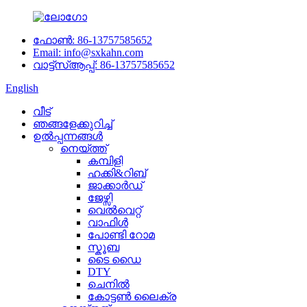
ഫോൺ: 86-13757585652
Email: info@sxkahn.com
വാട്ട്‌സ്ആപ്പ്: 86-13757585652
English
വീട്
ഞങ്ങളേക്കുറിച്ച്
ഉൽപ്പന്നങ്ങൾ
നെയ്ത്ത്
കമ്പിളി
ഹക്കി&റിബ്
ജാക്കാർഡ്
ജേഴ്സി
വെൽവെറ്റ്
വാഫിൾ
പോണ്ടി റോമ
സ്കൂബ
ടൈ ഡൈ
DTY
ചെനിൽ
കോട്ടൺ ലൈക്ര