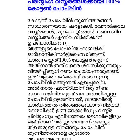
പ്രിന്റിംഗ് വസ്ത്രങ്ങൾക്കായി 100%
കോട്ടൺ പോപ്ലിൻ
കോട്ടൺ പോപ്ലിൻ തുണിത്തരങ്ങൾ
സാധാരണയായി ഷർട്ടുകൾ, വേനൽക്കാല
വസ്ത്രങ്ങൾ, പുറംവസ്ത്രങ്ങൾ, ദൈനംദിന
വസ്ത്രങ്ങൾ എന്നിവ നിർമ്മിക്കാൻ
ഉപയോഗിക്കുന്നു.
ഞങ്ങളുടെ പോപ്ലിൻ ഫാബ്രിക്
ഓർഗാനിക് സർട്ടിഫൈഡ് ആണ്,
കാരണം ഇത് 100% കോട്ടൺ ആണ്,
അതിനാൽ ഇത് വളരെ ശ്വസിക്കുന്നതും
വിയർപ്പ് ആഗിരണം ചെയ്യുന്നതുമാണ്,
ഇത് വളരെ നല്ലതായി തോന്നുന്നു,
പോപ്ലിൻ മങ്ങുന്നത് എളുപ്പമല്ല,
അതിനാൽ ഫാബ്രിക്കിന് ഒരു നീണ്ട
സേവന ജീവിതമുണ്ട്.പല തരത്തിലുള്ള
പോപ്ലിൻ ഉള്ളതിനാൽ, വാങ്ങലിന്റെ
കാര്യത്തിൽ തിരഞ്ഞെടുക്കാൻ നിരവധി
ശൈലികൾ ഉണ്ട്.ജാക്കാർഡും വസ്ത്ര
പ്രിന്റിംഗും എല്ലാത്തരം ശൈലികളിലും
ലഭ്യമാണ്.വർണ്ണാഭമായ നിറങ്ങളും
തിളക്കമുള്ള നിറങ്ങളും പോപ്ലിൻ
തുണിത്തരങ്ങളെ കൂടുതൽ
മനോഹരമാക്കുന്നു