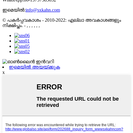
ഇമെയിൽ:
info@sxkahn.com
© പകർപ്പവകാശം - 2010-2022: എല്ലാ അവകാശങ്ങളും
നിക്ഷിപ്തം.
- , , , , , ,
ഇമെയിൽ അയയ്ക്കുക
x