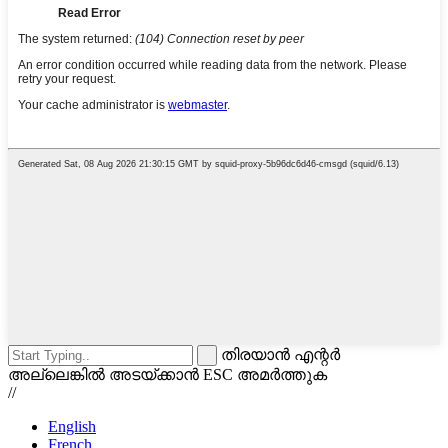
തിരയാൻ എന്റർ
അല്ലെങ്കിൽ അടയ്ക്കാൻ ESC അമർത്തുക
//
English
French