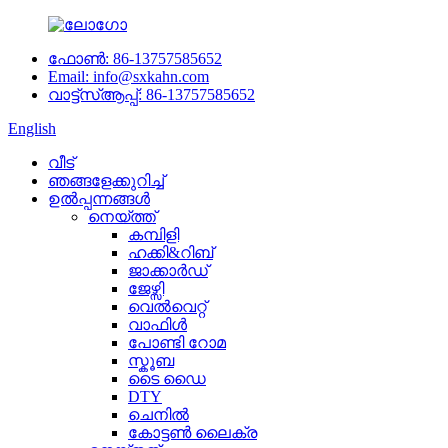
ഫോൺ: 86-13757585652
Email: info@sxkahn.com
വാട്ട്‌സ്ആപ്പ്: 86-13757585652
English
വീട്
ഞങ്ങളേക്കുറിച്ച്
ഉൽപ്പന്നങ്ങൾ
നെയ്ത്ത്
കമ്പിളി
ഹക്കി&റിബ്
ജാക്കാർഡ്
ജേഴ്സി
വെൽവെറ്റ്
വാഫിൾ
പോണ്ടി റോമ
സ്കൂബ
ടൈ ഡൈ
DTY
ചെനിൽ
കോട്ടൺ ലൈക്ര