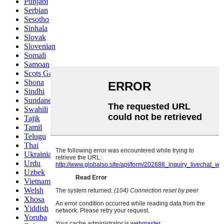
Punjabi
Serbian
Sesotho
Sinhala
Slovak
Slovenian
Somali
Samoan
Scots Gaelic
Shona
Sindhi
Sundanese
Swahili
Tajik
Tamil
Telugu
Thai
Ukrainian
Urdu
Uzbek
Vietnamese
Welsh
Xhosa
Yiddish
Yoruba