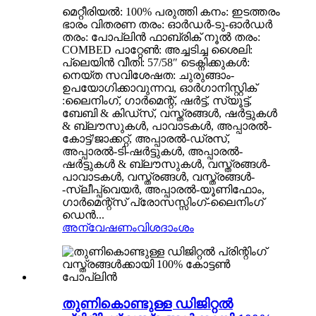
മെറ്റീരിയൽ: 100% പരുത്തി കനം: ഇടത്തരം
ഭാരം വിതരണ തരം: ഓർഡർ-ടു-ഓർഡർ
തരം: പോപ്ലിൻ ഫാബ്രിക് നൂൽ തരം:
COMBED പാറ്റേൺ: അച്ചടിച്ച ശൈലി:
പ്ലെയിൻ വീതി: 57/58″ ടെക്നിക്കുകൾ:
നെയ്ത സവിശേഷത: ചുരുങ്ങാം-
ഉപയോഗിക്കാവുന്നവ, ഓർഗാനിസ്റ്റിക്
:ലൈനിംഗ്, ഗാർമെന്റ്, ഷർട്ട്, സ്യൂട്ട്,
ബേബി & കിഡ്‌സ്, വസ്ത്രങ്ങൾ, ഷർട്ടുകൾ
& ബ്ലൗസുകൾ, പാവാടകൾ, അപ്പാരൽ-
കോട്ട്/ജാക്കറ്റ്, അപ്പാരൽ-ഡ്രസ്,
അപ്പാരൽ-ടി-ഷർട്ടുകൾ, അപ്പാരൽ-
ഷർട്ടുകൾ & ബ്ലൗസുകൾ, വസ്ത്രങ്ങൾ-
പാവാടകൾ, വസ്ത്രങ്ങൾ, വസ്ത്രങ്ങൾ-
-സ്ലീപ്പ്വെയർ, അപ്പാരൽ-യൂണിഫോം,
ഗാർമെന്റ്സ് പ്രോസസ്സിംഗ്-ലൈനിംഗ്
ഡെൻ...
അന്വേഷണം
വിശദാംശം
തുണികൊണ്ടുള്ള ഡിജിറ്റൽ