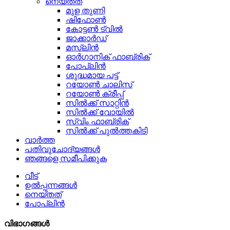
നെയ്തത്
മുള തുണി
ഷിഫോൺ
കോട്ടൺ ട്വിൽ
ജാക്കാർഡ്
മസ്ലിൻ
ഓർഗാനിക് ഫാബ്രിക്
പോപ്ലിൻ
ശുദ്ധമായ പട്ട്
റയോൺ ചാലിസ്
റയോൺ ക്രീപ്പ്
സിൽക്ക് സാറ്റിൻ
സിൽക്ക് വോയിൽ
സ്വിം ഫാബ്രിക്
സിൽക്ക് പുൽത്തകിടി
വാർത്ത
പതിവുചോദ്യങ്ങൾ
ഞങ്ങളെ സമീപിക്കുക
വീട്
ഉൽപ്പന്നങ്ങൾ
നെയ്തത്
പോപ്ലിൻ
വിഭാഗങ്ങൾ