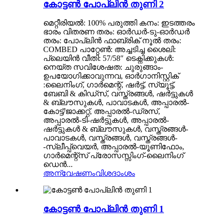
കോട്ടൺ പോപ്ലിൻ തുണി 2
മെറ്റീരിയൽ: 100% പരുത്തി കനം: ഇടത്തരം
ഭാരം വിതരണ തരം: ഓർഡർ-ടു-ഓർഡർ
തരം: പോപ്ലിൻ ഫാബ്രിക് നൂൽ തരം:
COMBED പാറ്റേൺ: അച്ചടിച്ച ശൈലി:
പ്ലെയിൻ വീതി: 57/58″ ടെക്നിക്കുകൾ:
നെയ്ത സവിശേഷത: ചുരുങ്ങാം-
ഉപയോഗിക്കാവുന്നവ, ഓർഗാനിസ്റ്റിക്
:ലൈനിംഗ്, ഗാർമെന്റ്, ഷർട്ട്, സ്യൂട്ട്,
ബേബി & കിഡ്‌സ്, വസ്ത്രങ്ങൾ, ഷർട്ടുകൾ
& ബ്ലൗസുകൾ, പാവാടകൾ, അപ്പാരൽ-
കോട്ട്/ജാക്കറ്റ്, അപ്പാരൽ-ഡ്രസ്,
അപ്പാരൽ-ടി-ഷർട്ടുകൾ, അപ്പാരൽ-
ഷർട്ടുകൾ & ബ്ലൗസുകൾ, വസ്ത്രങ്ങൾ-
പാവാടകൾ, വസ്ത്രങ്ങൾ, വസ്ത്രങ്ങൾ-
-സ്ലീപ്പ്വെയർ, അപ്പാരൽ-യൂണിഫോം,
ഗാർമെന്റ്സ് പ്രോസസ്സിംഗ്-ലൈനിംഗ്
ഡെൻ...
അന്വേഷണം
വിശദാംശം
കോട്ടൺ പോപ്ലിൻ തുണി 1