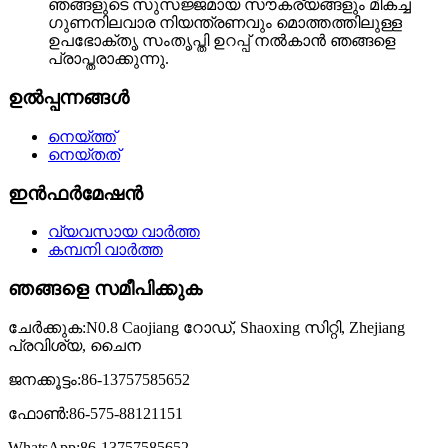
ഞങ്ങളുടെ സുസജ്ജമായ സൗകര്യങ്ങളും മികച്ച
ഗുണനിലവാര നിയന്ത്രണവും മൊത്തത്തിലുള്ള
ഉപഭോക്തൃ സംതൃപ്തി ഉറപ്പ് നൽകാൻ ഞങ്ങളെ
പ്രാപ്തരാക്കുന്നു.
ഉൽപ്പന്നങ്ങൾ
നെയ്ത്ത്
നെയ്തത്
ഇൻഫർമേഷൻ
വ്യവസായ വാർത്ത
കമ്പനി വാർത്ത
ഞങ്ങളെ സമീപിക്കുക
ചേർക്കുക:
N0.8 Caojiang റോഡ്, Shaoxing സിറ്റി, Zhejiang
പ്രവിശ്യ, ചൈന
ജനക്കൂട്ടം:
86-13757585652
ഫോൺ:
86-575-88121151
WhatsApp:
86-13757585652