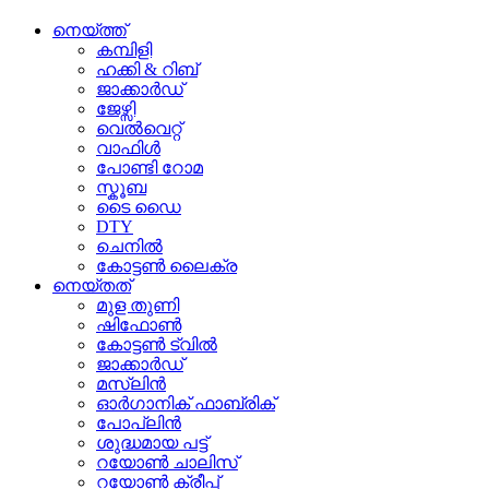
നെയ്ത്ത്
കമ്പിളി
ഹക്കി & റിബ്
ജാക്കാർഡ്
ജേഴ്സി
വെൽവെറ്റ്
വാഫിൾ
പോണ്ടി റോമ
സ്കൂബ
ടൈ ഡൈ
DTY
ചെനിൽ
കോട്ടൺ ലൈക്ര
നെയ്തത്
മുള തുണി
ഷിഫോൺ
കോട്ടൺ ട്വിൽ
ജാക്കാർഡ്
മസ്ലിൻ
ഓർഗാനിക് ഫാബ്രിക്
പോപ്ലിൻ
ശുദ്ധമായ പട്ട്
റയോൺ ചാലിസ്
റയോൺ ക്രീപ്പ്