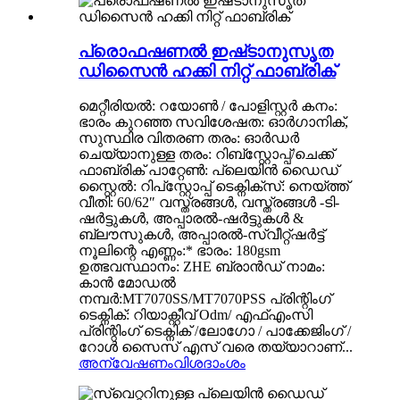
പ്രൊഫഷണൽ ഇഷ്‌ടാനുസൃത
ഡിസൈൻ ഹക്കി നിറ്റ് ഫാബ്രിക്
മെറ്റീരിയൽ: റയോൺ / പോളിസ്റ്റർ കനം:
ഭാരം കുറഞ്ഞ സവിശേഷത: ഓർഗാനിക്,
സുസ്ഥിര വിതരണ തരം: ഓർഡർ
ചെയ്യാനുള്ള തരം: റിബ്‌സ്റ്റോപ്പ്/ചെക്ക്
ഫാബ്രിക് പാറ്റേൺ: പ്ലെയിൻ ഡൈഡ്
സ്റ്റൈൽ: റിപ്‌സ്റ്റോപ്പ് ടെക്നിക്സ്: നെയ്ത്ത്
വീതി: 60/62″ വസ്ത്രങ്ങൾ, വസ്ത്രങ്ങൾ -ടി-
ഷർട്ടുകൾ, അപ്പാരൽ-ഷർട്ടുകൾ &
ബ്ലൗസുകൾ, അപ്പാരൽ-സ്വീറ്റ്ഷർട്ട്
നൂലിന്റെ എണ്ണം:* ഭാരം: 180gsm
ഉത്ഭവസ്ഥാനം: ZHE ബ്രാൻഡ് നാമം:
കാൻ മോഡൽ
നമ്പർ:MT7070SS/MT7070PSS പ്രിന്റിംഗ്
ടെക്നിക്: റിയാക്റ്റീവ് Odm/ എഫ്എംസി
പ്രിന്റിംഗ് ടെക്നിക് /ലോഗോ / പാക്കേജിംഗ് /
റോൾ സൈസ് എസ് വരെ തയ്യാറാണ്...
അന്വേഷണം
വിശദാംശം