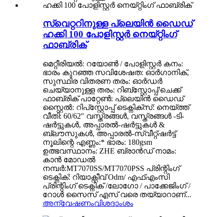
സ്വെറ്ററിനുള്ള പ്ലെയിൻ ഡൈഡ്
ഹക്കി 100 പോളിസ്റ്റർ നെയ്റ്റിംഗ്
ഫാബ്രിക്
മെറ്റീരിയൽ: റയോൺ / പോളിസ്റ്റർ കനം:
ഭാരം കുറഞ്ഞ സവിശേഷത: ഓർഗാനിക്,
സുസ്ഥിര വിതരണ തരം: ഓർഡർ
ചെയ്യാനുള്ള തരം: റിബ്‌സ്റ്റോപ്പ്/ചെക്ക്
ഫാബ്രിക് പാറ്റേൺ: പ്ലെയിൻ ഡൈഡ്
സ്റ്റൈൽ: റിപ്‌സ്റ്റോപ്പ് ടെക്നിക്സ്: നെയ്ത്ത്
വീതി: 60/62″ വസ്ത്രങ്ങൾ, വസ്ത്രങ്ങൾ -ടി-
ഷർട്ടുകൾ, അപ്പാരൽ-ഷർട്ടുകൾ &
ബ്ലൗസുകൾ, അപ്പാരൽ-സ്വീറ്റ്ഷർട്ട്
നൂലിന്റെ എണ്ണം:* ഭാരം: 180gsm
ഉത്ഭവസ്ഥാനം: ZHE ബ്രാൻഡ് നാമം:
കാൻ മോഡൽ
നമ്പർ:MT7070SS/MT7070PSS പ്രിന്റിംഗ്
ടെക്നിക്: റിയാക്റ്റീവ് Odm/ എഫ്എംസി
പ്രിന്റിംഗ് ടെക്നിക് /ലോഗോ / പാക്കേജിംഗ് /
റോൾ സൈസ് എസ് വരെ തയ്യാറാണ്...
അന്വേഷണം
വിശദാംശം