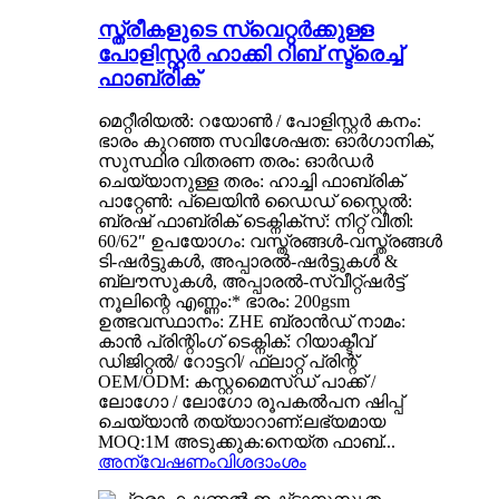
സ്ത്രീകളുടെ സ്വെറ്റർക്കുള്ള
പോളിസ്റ്റർ ഹാക്കി റിബ് സ്ട്രെച്ച്
ഫാബ്രിക്
മെറ്റീരിയൽ: റയോൺ / പോളിസ്റ്റർ കനം:
ഭാരം കുറഞ്ഞ സവിശേഷത: ഓർഗാനിക്,
സുസ്ഥിര വിതരണ തരം: ഓർഡർ
ചെയ്യാനുള്ള തരം: ഹാച്ചി ഫാബ്രിക്
പാറ്റേൺ: പ്ലെയിൻ ഡൈഡ് സ്റ്റൈൽ:
ബ്രഷ് ഫാബ്രിക് ടെക്നിക്സ്: നിറ്റ് വീതി:
60/62″ ഉപയോഗം: വസ്ത്രങ്ങൾ-വസ്ത്രങ്ങൾ
ടി-ഷർട്ടുകൾ, അപ്പാരൽ-ഷർട്ടുകൾ &
ബ്ലൗസുകൾ, അപ്പാരൽ-സ്വീറ്റ്ഷർട്ട്
നൂലിന്റെ എണ്ണം:* ഭാരം: 200gsm
ഉത്ഭവസ്ഥാനം: ZHE ബ്രാൻഡ് നാമം:
കാൻ പ്രിന്റിംഗ് ടെക്നിക്: റിയാക്ടീവ്
ഡിജിറ്റൽ/ റോട്ടറി/ ഫ്ലാറ്റ് പ്രിന്റ്
OEM/ODM: കസ്റ്റമൈസ്ഡ് പാക്ക് /
ലോഗോ / ലോഗോ രൂപകൽപന ഷിപ്പ്
ചെയ്യാൻ തയ്യാറാണ്:ലഭ്യമായ
MOQ:1M അടുക്കുക:നെയ്ത ഫാബ്...
അന്വേഷണം
വിശദാംശം