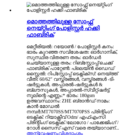
മൊത്തത്തിലുള്ള സോഫ്റ്റ്
നെയ്റ്റിംഗ് പോളിസ്റ്റർ ഹക്കി
ഫാബ്രിക്
മെറ്റീരിയൽ: റയോൺ / പോളിസ്റ്റർ കനം:
ഭാരം കുറഞ്ഞ സവിശേഷത: ഓർഗാനിക്,
സുസ്ഥിര വിതരണ തരം: ഓർഡർ
ചെയ്യാനുള്ള തരം: റിബ്‌സ്റ്റോപ്പ്/ചെക്ക്
ഫാബ്രിക് പാറ്റേൺ: പ്ലെയിൻ ഡൈഡ്
സ്റ്റൈൽ: റിപ്‌സ്റ്റോപ്പ് ടെക്നിക്സ്: നെയ്ത്ത്
വീതി: 60/62″ വസ്ത്രങ്ങൾ, വസ്ത്രങ്ങൾ -ടി-
ഷർട്ടുകൾ, അപ്പാരൽ-ഷർട്ടുകൾ &
ബ്ലൗസുകൾ, അപ്പാരൽ-സ്വീറ്റ്ഷർട്ട്
നൂലിന്റെ എണ്ണം:* ഭാരം: 180gsm
ഉത്ഭവസ്ഥാനം: ZHE ബ്രാൻഡ് നാമം:
കാൻ മോഡൽ
നമ്പർ:MT7070SS/MT7070PSS പ്രിന്റിംഗ്
ടെക്നിക്: റിയാക്റ്റീവ് Odm/ എഫ്എംസി
പ്രിന്റിംഗ് ടെക്നിക് /ലോഗോ / പാക്കേജിംഗ് /
റോൾ സൈസ് എസ് വരെ തയ്യാറാണ്...
അന്വേഷണം
വിശദാംശം