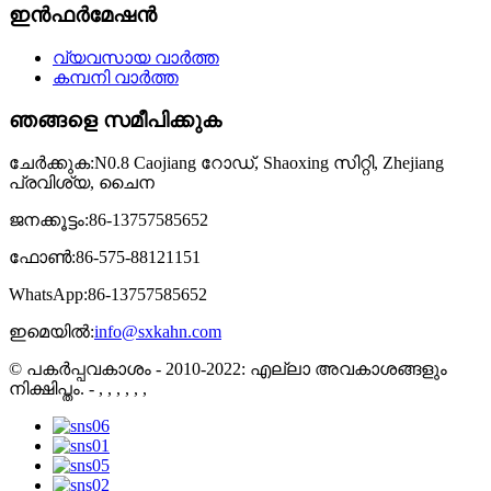
ഇൻഫർമേഷൻ
വ്യവസായ വാർത്ത
കമ്പനി വാർത്ത
ഞങ്ങളെ സമീപിക്കുക
ചേർക്കുക:
N0.8 Caojiang റോഡ്, Shaoxing സിറ്റി, Zhejiang
പ്രവിശ്യ, ചൈന
ജനക്കൂട്ടം:
86-13757585652
ഫോൺ:
86-575-88121151
WhatsApp:
86-13757585652
ഇമെയിൽ:
info@sxkahn.com
© പകർപ്പവകാശം - 2010-2022: എല്ലാ അവകാശങ്ങളും
നിക്ഷിപ്തം.
- , , , , , ,