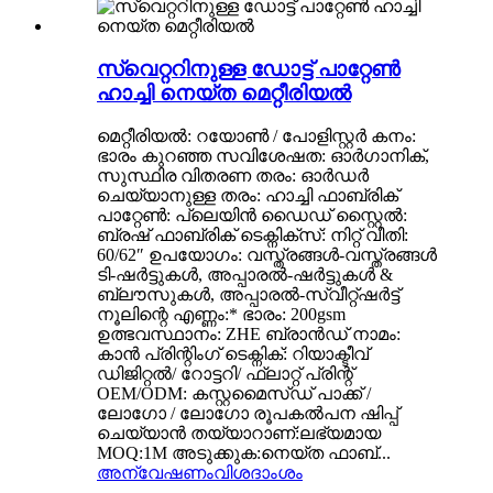
സ്വെറ്ററിനുള്ള ഡോട്ട് പാറ്റേൺ
ഹാച്ചി നെയ്ത മെറ്റീരിയൽ
മെറ്റീരിയൽ: റയോൺ / പോളിസ്റ്റർ കനം:
ഭാരം കുറഞ്ഞ സവിശേഷത: ഓർഗാനിക്,
സുസ്ഥിര വിതരണ തരം: ഓർഡർ
ചെയ്യാനുള്ള തരം: ഹാച്ചി ഫാബ്രിക്
പാറ്റേൺ: പ്ലെയിൻ ഡൈഡ് സ്റ്റൈൽ:
ബ്രഷ് ഫാബ്രിക് ടെക്നിക്സ്: നിറ്റ് വീതി:
60/62″ ഉപയോഗം: വസ്ത്രങ്ങൾ-വസ്ത്രങ്ങൾ
ടി-ഷർട്ടുകൾ, അപ്പാരൽ-ഷർട്ടുകൾ &
ബ്ലൗസുകൾ, അപ്പാരൽ-സ്വീറ്റ്ഷർട്ട്
നൂലിന്റെ എണ്ണം:* ഭാരം: 200gsm
ഉത്ഭവസ്ഥാനം: ZHE ബ്രാൻഡ് നാമം:
കാൻ പ്രിന്റിംഗ് ടെക്നിക്: റിയാക്ടീവ്
ഡിജിറ്റൽ/ റോട്ടറി/ ഫ്ലാറ്റ് പ്രിന്റ്
OEM/ODM: കസ്റ്റമൈസ്ഡ് പാക്ക് /
ലോഗോ / ലോഗോ രൂപകൽപന ഷിപ്പ്
ചെയ്യാൻ തയ്യാറാണ്:ലഭ്യമായ
MOQ:1M അടുക്കുക:നെയ്ത ഫാബ്...
അന്വേഷണം
വിശദാംശം