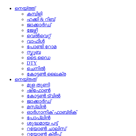
നെയ്ത്ത്
കമ്പിളി
ഹക്കി & റിബ്
ജാക്കാർഡ്
ജേഴ്സി
വെൽവെറ്റ്
വാഫിൾ
പോണ്ടി റോമ
സ്കൂബ
ടൈ ഡൈ
DTY
ചെനിൽ
കോട്ടൺ ലൈക്ര
നെയ്തത്
മുള തുണി
ഷിഫോൺ
കോട്ടൺ ട്വിൽ
ജാക്കാർഡ്
മസ്ലിൻ
ഓർഗാനിക് ഫാബ്രിക്
പോപ്ലിൻ
ശുദ്ധമായ പട്ട്
റയോൺ ചാലിസ്
റയോൺ ക്രീപ്പ്