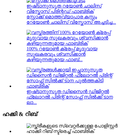
സ്റ്റോക്ക് മൊത്തവ്യാപാര കസ്റ്റം
റേയോൺ ചാലിസ് വിസ്കോസ് അച്ചടിച്ച...
100% റയോൺ ക്രേപ്പ് മൃദുവായ
സുഖകരവും ശ്വസിക്കാൻ
കഴിയുന്നതുമായ ഫാബ്...
ഇഷ്‌ടാനുസൃത ഡിസൈൻ ഡിജിറ്റൽ
ഫ്ലോറൽ പ്രിന്റ് സോഫ്റ്റ് സിൽക്ക് ടാന
ലാ...
ഹക്കി & റിബ്