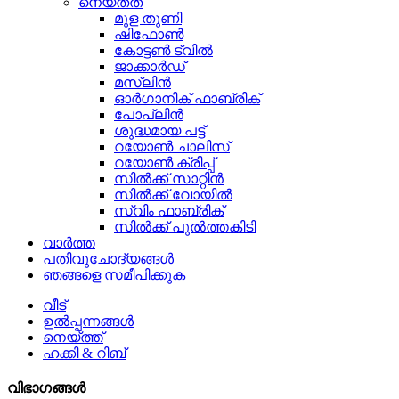
നെയ്തത്
മുള തുണി
ഷിഫോൺ
കോട്ടൺ ട്വിൽ
ജാക്കാർഡ്
മസ്ലിൻ
ഓർഗാനിക് ഫാബ്രിക്
പോപ്ലിൻ
ശുദ്ധമായ പട്ട്
റയോൺ ചാലിസ്
റയോൺ ക്രീപ്പ്
സിൽക്ക് സാറ്റിൻ
സിൽക്ക് വോയിൽ
സ്വിം ഫാബ്രിക്
സിൽക്ക് പുൽത്തകിടി
വാർത്ത
പതിവുചോദ്യങ്ങൾ
ഞങ്ങളെ സമീപിക്കുക
വീട്
ഉൽപ്പന്നങ്ങൾ
നെയ്ത്ത്
ഹക്കി & റിബ്
വിഭാഗങ്ങൾ