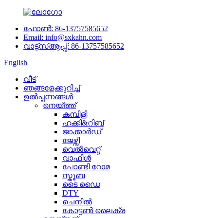
ഫോൺ: 86-13757585652
Email: info@sxkahn.com
വാട്ട്‌സ്ആപ്പ്: 86-13757585652
English
വീട്
ഞങ്ങളേക്കുറിച്ച്
ഉൽപ്പന്നങ്ങൾ
നെയ്ത്ത്
കമ്പിളി
ഹക്കി&റിബ്
ജാക്കാർഡ്
ജേഴ്സി
വെൽവെറ്റ്
വാഫിൾ
പോണ്ടി റോമ
സ്കൂബ
ടൈ ഡൈ
DTY
ചെനിൽ
കോട്ടൺ ലൈക്ര